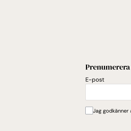
Prenumerera 
E-post
E-post
Jag godkänner a