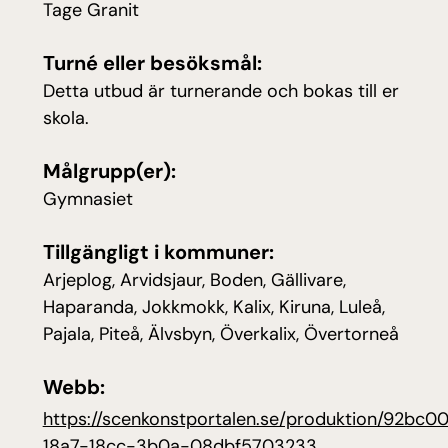
Tage Granit
Turné eller besöksmål:
Detta utbud är turnerande och bokas till er
skola.
Målgrupp(er):
Gymnasiet
Tillgängligt i kommuner:
Arjeplog, Arvidsjaur, Boden, Gällivare,
Haparanda, Jokkmokk, Kalix, Kiruna, Luleå,
Pajala, Piteå, Älvsbyn, Överkalix, Övertorneå
Webb:
https://scenkonstportalen.se/produktion/92bc0
(öppnas i ny flik
18a7-18cc-3b0a-08dbf5703233