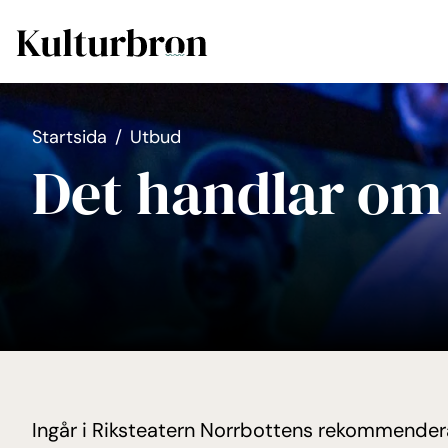
Gå till huvudmeny
Gå till övergripande innehåll
Startsida
/
Utbud
Det handlar om
Ingår i Riksteatern Norrbottens rekommende