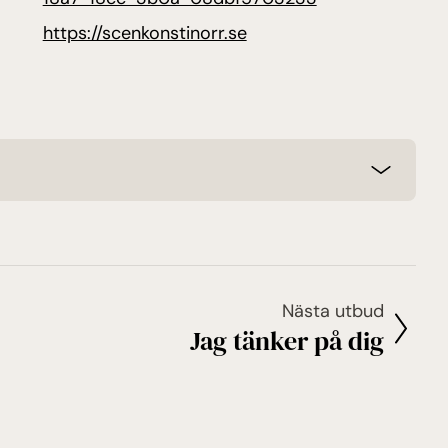
(öppnas i ny flik)
https://scenkonstinorr.se
Nästa utbud
Jag tänker på dig