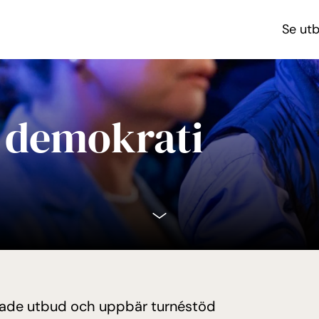
Se ut
 demokrati
rade utbud och uppbär turnéstöd